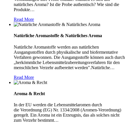
Der Aromastoff
Der Aromastoff
Dieser Aromastoff mit
Die 95/5-Regel gilt für
natürliches Aroma? Ist die Probe authentisch? Wie sind die
Piperonal (auch
Trimethylpyrazin ist
exotischem Geruch
den Aromabestandteil
Produkte
…
Die Lebensmittelzutat
Sie möchten wissen,
Aroma wird häufig mit
Heliotropin genannt)
neben weiteren
ähnlich Ananas wird als
„natürlicher
Read More
Vanille wird aus den
welche flüchtigen oder
Geruch und Geschmack
wird zur
Pyrazinen ein
industriell erzeugter
Lebensmittel-Aromen“.
Es ist festzustellen:1.
Samenkapseln der
nicht-flüchtigen
gleichgesetzt. Das ist
Aromatisierung und
Reaktionsprodukt des
"natürlicher
Sie ist Teil der
Ein „natürliches
Vanillepflanze
Verbindungen Ihre
nicht richtig: denn
Aroma-Abrundung
Bratens und Röstens
Aromastoff" angeboten.
Begriffsdefinition nach
Natürliche Aromastoffe & Natürliches Aroma
Aroma“ ist KEIN
hergestellt. Daraus
Probe enthält? Handelt
Aroma ist
…
eingesetzt. Piperonal
von Lebensmitteln.
Es
Artikel
…
…
…
Aroma aus der Natur.2.
werden auch
es sich um
Read More
…
erzeugt einen
Read More
Read More
Read More
…
Natürliche Aromastoffe werden aus natürlichen
Nicht jedes Aroma
…
Vanillearomaextrakte
Read More
Read More
Ausgangsstoffen durch physikalische und biofermentative
Read More
Verfahren gewonnen. Die Ausgangsstoffe können auch durch
gewonnen.
…
„herkömmliche Lebensmittelzubereitungsverfahren für den
Read More
menschlichen Verzehr aufbereitet werden".Natürliche
…
Read More
Aroma & Recht
In der EU werden die Lebensmittelaromen durch
die Verordnung (EG) Nr. 1334/2008 (Aromen-Verordnung)
geregelt. Ein Aroma ist ein Erzeugnis, das als solches nicht
zum Verzehr bestimmt
…