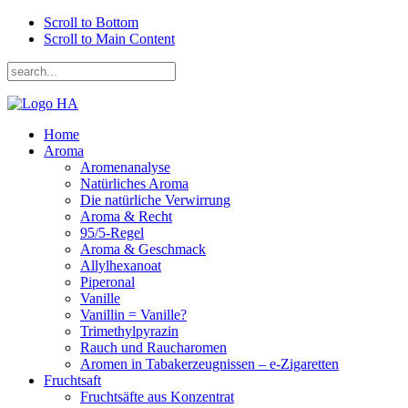
Scroll to Bottom
Scroll to Main Content
Home
Aroma
Aromenanalyse
Natürliches Aroma
Die natürliche Verwirrung
Aroma & Recht
95/5-Regel
Aroma & Geschmack
Allylhexanoat
Piperonal
Vanille
Vanillin = Vanille?
Trimethylpyrazin
Rauch und Raucharomen
Aromen in Tabakerzeugnissen – e-Zigaretten
Fruchtsaft
Fruchtsäfte aus Konzentrat