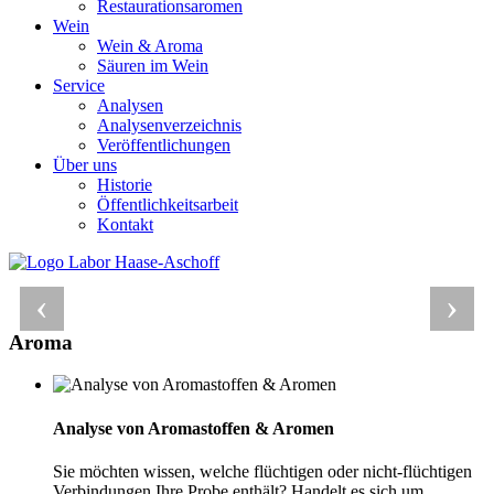
Restaurationsaromen
Wein
Wein & Aroma
Säuren im Wein
Service
Analysen
Analysenverzeichnis
Veröffentlichungen
Über uns
Historie
Öffentlichkeitsarbeit
Kontakt
‹
›
Aroma
Piperonal
Trimethylpyrazin
Allylhexanoat
Vanille und
95/5-Regel
Analyse von
Aroma und
Die
Analyse von Aromastoffen & Aromen
Vanilleauthentizität
Aromastoffen
Geschmack
natürliche
Sie möchten wissen, welche flüchtigen oder nicht-flüchtigen
Verwirrung
Verbindungen Ihre Probe enthält? Handelt es sich um