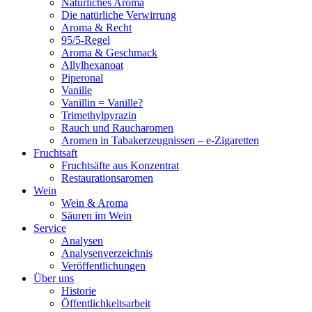
Natürliches Aroma
Die natürliche Verwirrung
Aroma & Recht
95/5-Regel
Aroma & Geschmack
Allylhexanoat
Piperonal
Vanille
Vanillin = Vanille?
Trimethylpyrazin
Rauch und Raucharomen
Aromen in Tabakerzeugnissen – e-Zigaretten
Fruchtsaft
Fruchtsäfte aus Konzentrat
Restaurationsaromen
Wein
Wein & Aroma
Säuren im Wein
Service
Analysen
Analysenverzeichnis
Veröffentlichungen
Über uns
Historie
Öffentlichkeitsarbeit